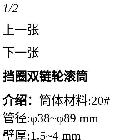
1
/2
上一张
下一张
挡圈双链轮滚筒
介绍：
筒体材料:20#
管径:φ38~φ89 mm
壁厚:1.5~4 mm